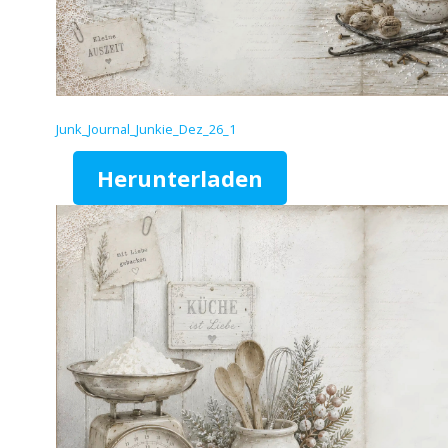
Junk_Journal_Junkie_Dez_26_1
Herunterladen