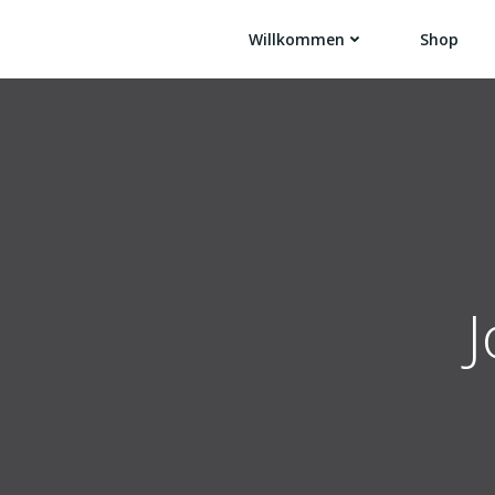
Zum
Inhalt
Willkommen
Shop
springen
J