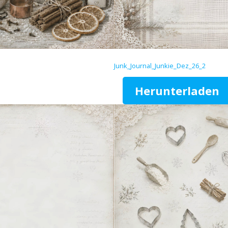
Junk_Journal_Junkie_Dez_26_2
Herunterladen